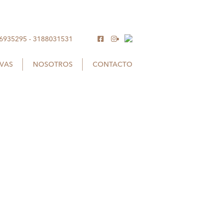
 6935295
-
3188031531
RVAS
NOSOTROS
CONTACTO