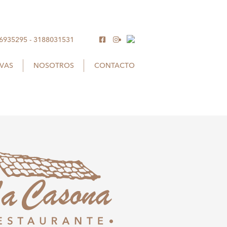
 6935295
-
3188031531
RVAS
NOSOTROS
CONTACTO