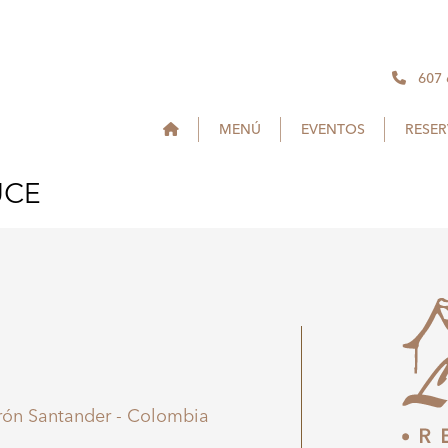
607
MENÚ
EVENTOS
RESE
UCE
irón Santander - Colombia