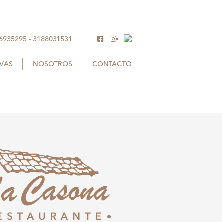
 6935295
-
3188031531
RVAS
NOSOTROS
CONTACTO