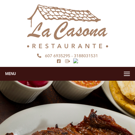
607 6935295
-
3188031531
MENU