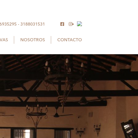
 6935295
-
3188031531
RVAS
NOSOTROS
CONTACTO