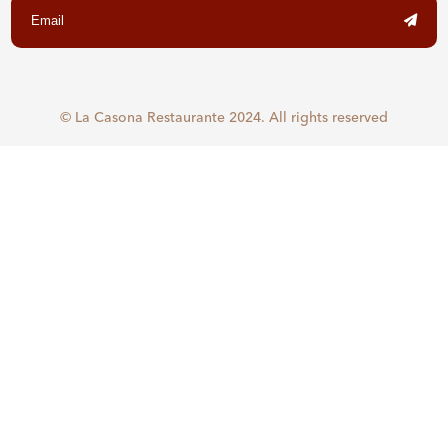
© La Casona Restaurante 2024. All rights reserved