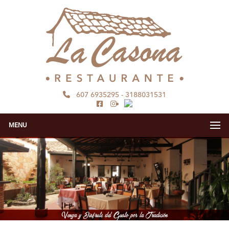
607 6935295
-
3188031531
MENU
Venga y Disfrute del Gusto por la Tradición