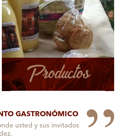
Productos
MENTO GASTRONÓMICO
onde usted y sus invitados
dez.