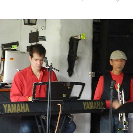
Trucha a la marinera, al ajillo o a la plancha,
cazuela de mariscos, baby beef, con estos
platos usted podría hacer de una comida algo
digno de ser recordado gracias al sabor que
disfrutara en ellos.
ente colonial para sus eventos