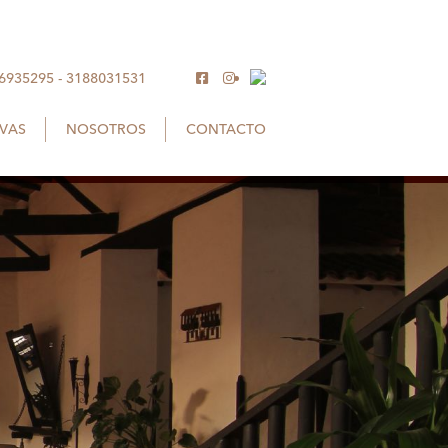
 6935295
-
3188031531
RVAS
NOSOTROS
CONTACTO