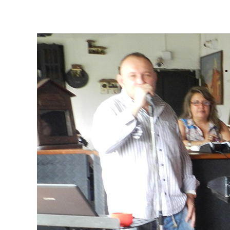
de la comida autóctona santandereana; además
de la mejor comida internacional.
Disfrute del mejor ambi