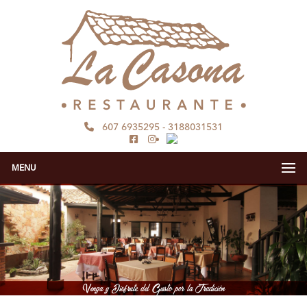
607 6935295
-
3188031531
MENU
Venga y Disfrute del Gusto por la Tradición