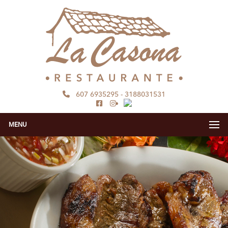
607 6935295
-
3188031531
MENU