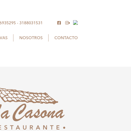
 6935295
-
3188031531
RVAS
NOSOTROS
CONTACTO