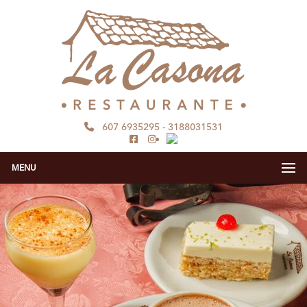
607 6935295
-
3188031531
MENU