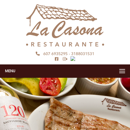
607 6935295
-
3188031531
MENU