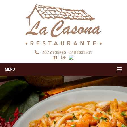
607 6935295
-
3188031531
MENU