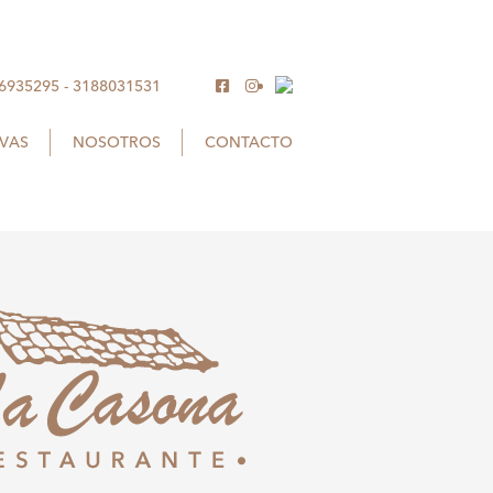
 6935295
-
3188031531
RVAS
NOSOTROS
CONTACTO